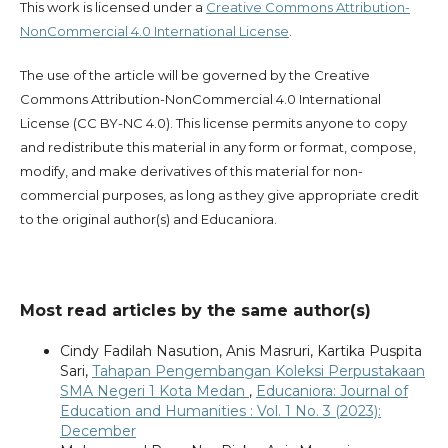
This work is licensed under a
Creative Commons Attribution-
NonCommercial 4.0 International License
.
The use of the article will be governed by the Creative
Commons Attribution-NonCommercial 4.0 International
License (CC BY-NC 4.0). This license permits anyone to copy
and redistribute this material in any form or format, compose,
modify, and make derivatives of this material for non-
commercial purposes, as long as they give appropriate credit
to the original author(s) and Educaniora.
Most read articles by the same author(s)
Cindy Fadilah Nasution, Anis Masruri, Kartika Puspita
Sari,
Tahapan Pengembangan Koleksi Perpustakaan
SMA Negeri 1 Kota Medan
,
Educaniora: Journal of
Education and Humanities : Vol. 1 No. 3 (2023):
December