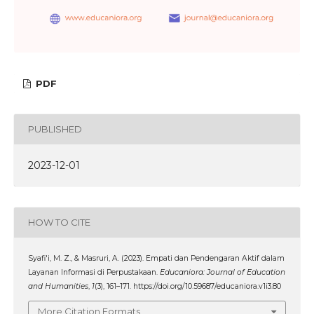
PDF
PUBLISHED
2023-12-01
HOW TO CITE
Syafi'i, M. Z., & Masruri, A. (2023). Empati dan Pendengaran Aktif dalam
Layanan Informasi di Perpustakaan.
Educaniora: Journal of Education
and Humanities
,
1
(3), 161–171. https://doi.org/10.59687/educaniora.v1i3.80
More Citation Formats